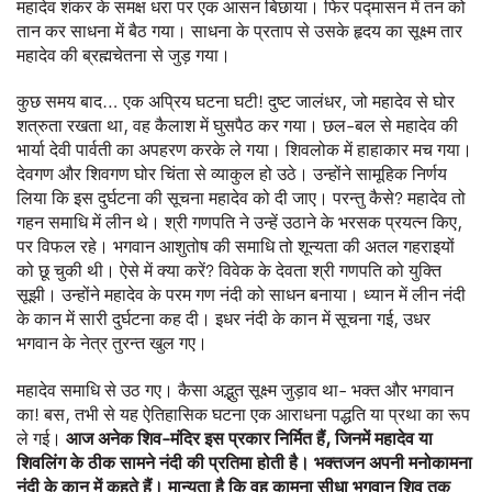
महादेव शंकर के समक्ष धरा पर एक आसन बिछाया। फिर पद्मासन में तन को
तान कर साधना में बैठ गया। साधना के प्रताप से उसके हृदय का सूक्ष्म तार
महादेव की ब्रह्मचेतना से जुड़ गया।
कुछ समय बाद… एक अप्रिय घटना घटी! दुष्ट जालंधर, जो महादेव से घोर
शत्रुता रखता था, वह कैलाश में घुसपैठ कर गया। छल-बल से महादेव की
भार्या देवी पार्वती का अपहरण करके ले गया। शिवलोक में हाहाकार मच गया।
देवगण और शिवगण घोर चिंता से व्याकुल हो उठे। उन्होंने सामूहिक निर्णय
लिया कि इस दुर्घटना की सूचना महादेव को दी जाए। परन्तु कैसे? महादेव तो
गहन समाधि में लीन थे। श्री गणपति ने उन्हें उठाने के भरसक प्रयत्न किए,
पर विफल रहे। भगवान आशुतोष की समाधि तो शून्यता की अतल गहराइयों
को छू चुकी थी। ऐसे में क्या करें? विवेक के देवता श्री गणपति को युक्ति
सूझी। उन्होंने महादेव के परम गण नंदी को साधन बनाया। ध्यान में लीन नंदी
के कान में सारी दुर्घटना कह दी। इधर नंदी के कान में सूचना गई, उधर
भगवान के नेत्र तुरन्त खुल गए।
महादेव समाधि से उठ गए। कैसा अद्भुत सूक्ष्म जुड़ाव था- भक्त और भगवान
का! बस, तभी से यह ऐतिहासिक घटना एक आराधना पद्धति या प्रथा का रूप
ले गई।
आज
अनेक
शिव
-
मंदिर
इस
प्रकार
निर्मित
हैं
,
जिनमें
महादेव
या
शिवलिंग
के
ठीक
सामने
नंदी
की
प्रतिमा
होती
है।
भक्तजन
अपनी
मनोकामना
नंदी
के
कान
में
कहते
हैं।
मान्यता
है
कि
वह
कामना
सीधा
भगवान
शिव
तक