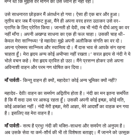
मग्न था कि मुझसे वर माँगने का उसे ध्यान ही नहीं रहा।
उसे साधनारत छोड़कर मैं अंतर्धान हो गया। ऐसा ही एक बार और हुआ।
तृतीय बार जब मैं प्रकट हुआ, मैंने ही अपना वरद हस्त उठाकर उसे वर-
प्राप्ति के लिए प्रेरित किया। जानती हो देवी, तब भी नंदी ने दीर्घ आयु का वर
नहीं माँगा। अपनी अखण्ड साधना का एक ही फल चाहा। उसकी चाह थी-
केवल मेरा सान्निध्य! ‘हे महादेव! मुझे अपनी अलौकिक संगति का वर दो।
अपना प्रेममय सान्निध्य और स्वामित्व दो। मैं दास भाव से आपके संग रहना
चाहता हूँ। मेरा हृदय अन्य कोई अभीप्सा नहीं रखता।’ सरल हृदय से नंदी ने ये
भोले वचन कहे। मेरा हृदय द्रवित हो उठा। मैंने प्रसन्न होकर उसे अपना
अविनाशी वाहन और परम गण घोषित कर दिया।
माँ
पार्वती
- किन्तु वाहन ही क्यों, महादेव? कोई अन्य भूमिका क्यों नहीं?
महादेव- देवी! वाहन का समर्पण अद्वितीय होता है। नंदी का मन इतना समर्पित
है कि मैं सदा उस पर आरूढ़ रहता हूँ। उसकी अपनी कोई इच्छा, कोई मति,
कोई आकांक्षा नहीं। नंदी मेरी इच्छा, मेरी आज्ञा, मेरे आदर्शों का वाहक बन गया
है। इसलिए वह मेरा वाहन है।
माँ
पार्वती
- सत्य है प्रभु! नंदी की भक्ति-साधना और समर्पण तो अनुपम है।
अब उसके सेवा या कर्म-शौर्य की भी तो विशेषता बताइए। मैं जानने को उत्सुक