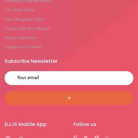
Shrimad Bhagwat Katha
Shri Ram Katha
Devi Bhagwat Katha
Divya Jyoti Ved Mandir
Bhajan Sandhya
Jagran and Chowki
Subscribe Newsletter
DJJS Mobile App
Follow us