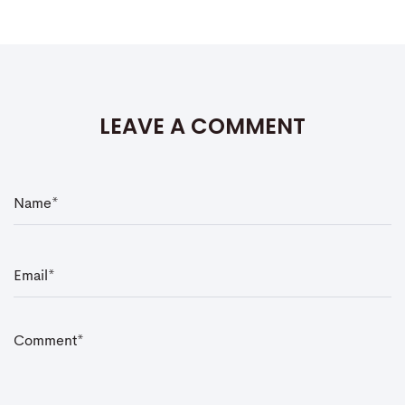
LEAVE A COMMENT
N
a
m
e
*
E
m
a
i
l
*
C
o
m
m
e
n
t
*