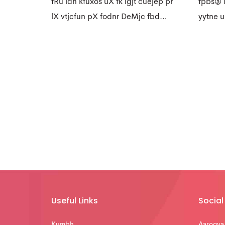
fRu idn kfuxos uX fk igjt cuejep pr
fpbs@ D
lX vtjcfun pX fodnr DeMjc fbd…
yytne u
Useful Links
Social 
Kumbh
Aarogya