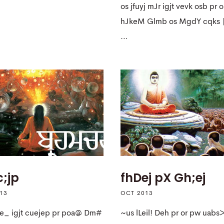
os jfuyj mJr igjt vevk osb pr o
hJkeM Glmb os MgdY cqks |
…
;jp
fhDej pX Gh;ej
13
OCT 2013
e_ igjt cuejep pr poa@ Dm#
~us lLeil! Deh pr or pw uabs