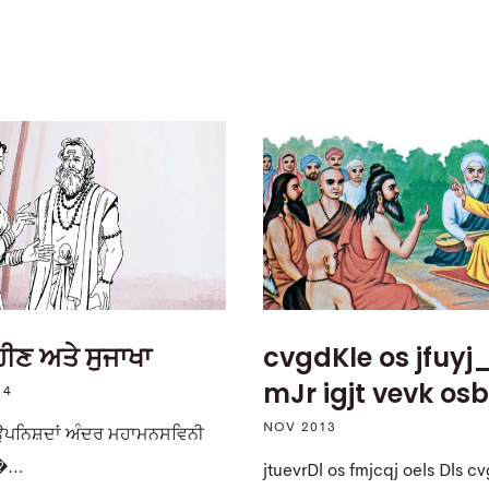
ਹੀਣ ਅਤੇ ਸੁਜਾਖਾ
cvgdKle os jfuyj
mJr igjt vevk osb
14
NOV 2013
ਉਪਨਿਸ਼ਦਾਂ ਅੰਦਰ ਮਹਾਮਨਸਵਿਨੀ
 �…
jtuevrDl os fmjcqj oels Dls c