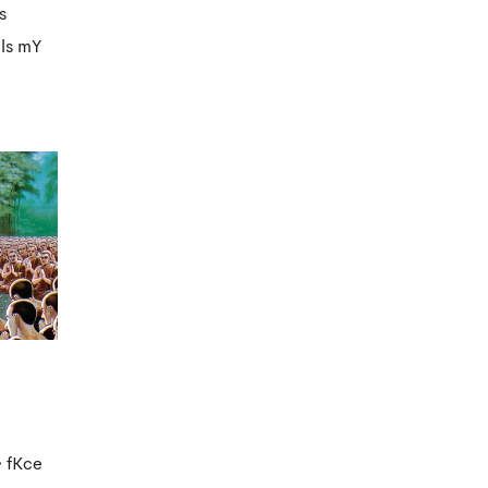
s
ls mY
> fKce