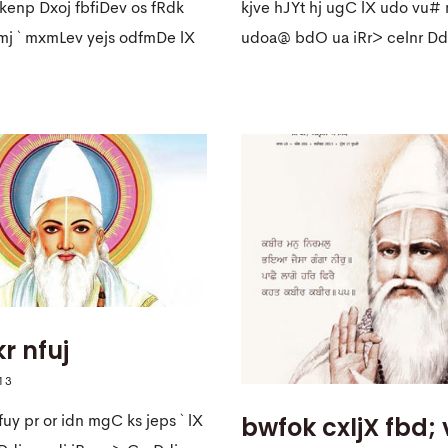
kenp Dxoj fbfiDev os fRdk
kjve hJYt hj ugC lX udo vu#
j ` mxmLev yejs odfmDe lX
udoa@ bdO ua iRr> celnr D
kr nfuj
13
bwfok cxljX fbd;
fuy pr or idn mgC ks jeps ` lX