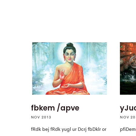
fbkem /apve
yJuc
NOV 2013
NOV 20
fRdk bej fRdk yugl ur Dcrj fbDklr or
pfiDem