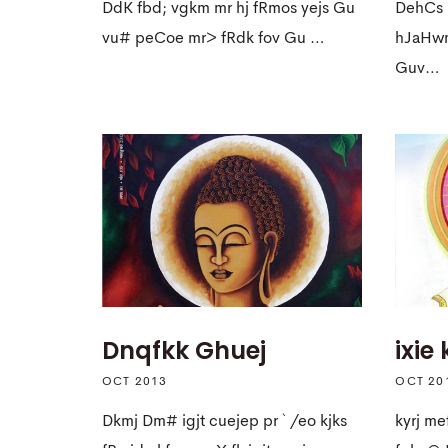
DdK fbd; vgkm mr hj fRmos yejs Gu
DehCs 
vu# peCoe mr> fRdk fov Gu …
hJaHwm
Guv…
Dnqfkk Ghuej
ixie 
OCT 2013
OCT 20
Dkmj Dm# igjt cuejep pr ` /eo kjks
kyrj me