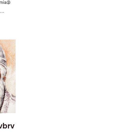
 mia@
d…
 vbrv