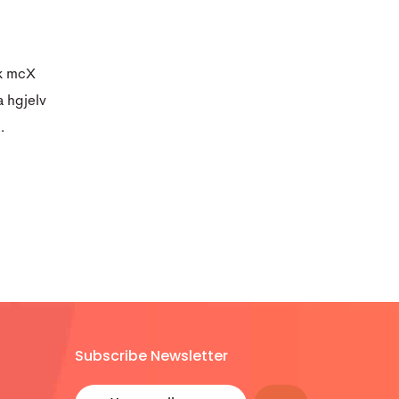
k mcX
 hgjelv
…
Subscribe Newsletter