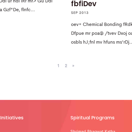
di ur ndi iRr mr> Gu Ddi
fbfiDev
a Gzf"De, flnfc…
SEP 2013
oev= Chemical Bonding fRd
Dfpue mr poa@ /tvev Dxoj oa
osbls hJ;fnl mv hfuns ms'rDj
1
2
»
Initiatives
Spiritual Programs
Shrimad Bhagwat Katha