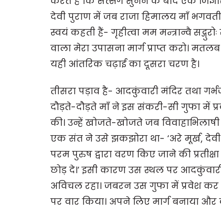
करते हैं कि सत्संग सुनने के बाद एक जिज्ञा
देवी पुराण में जब राजा हिमालय माँ भगवती 
स्वयं कहती हैं- गृहीत्वा मम मन्त्रान्वै सद्गुरो
वाला मेरा उपासना मार्ग प्राप्त करो। मतल
यही आंतरिक चढ़ाई का दूसरा चरण है।
तीसरा पड़ाव है- आदकुंवारी मंदिर तथा गर्
दौड़ते-दौड़ते माँ ने इस संकरी-सी गुफा में प
की। उन्हें खोजते-खोजते जब विवाहाभिलाषी 
एक संत ने उसे झकझोरा था- ‘अरे मूर्ख, दे
परम पुरुष द्वारा वरण किए जाने की प्रतीक्ष
छोड़ दे।’ इसी कारण उस स्थल पर आदकुंवार
अविचल रहा। जबरन उस गुफा में प्रवेश कर गय
पर वार किया। अपने लिए मार्ग बनाया और व