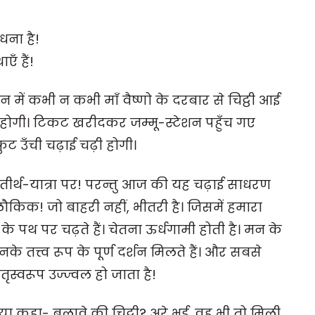
धना है!
एँ हैं!
न में कभी न कभी माँ वैष्णो के दरबार से चिट्ठी आई
धी होगी। टिकट खरीदकर जम्मू-स्टेशन पहुँच गए
फुट उँची चढ़ाई चढ़ी होगी।
 तीर्थ-यात्रा पर! परन्तु आज की यह चढ़ाई साधरण
िक! जो बाहरी नहीं, भीतरी है। जिसमें हमारा
 पथ पर चढ़ते हैं। चेतना ऊर्धगामी होती है। मन के
नके तत्त्व रूप के पूर्ण दर्शन मिलते हैं। और सबसे
स्वरूप उज्ज्वल हो जाता है!
ा कहा- बुलावे की चिट्ठी? अरे भई, वह भी तो मिली