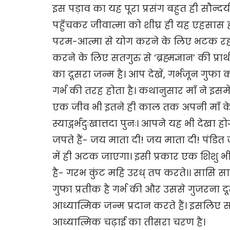
इस पड़ाव का यह पूरा प्रसंग बहुत ही सौन्दर्य
पहुँचकर जीवात्मा को शीघ्र ही यह एहसास ह
परम-आत्मा से योग करने के लिए भटक रही 
करने के लिए सतगुरु से ‘ब्रह्मज्ञान’ की प्रा
का दूसरा जन्म है। आप देखें, गर्भजून ग
गर्भ की तरह होता है। कथानुसार माँ ने इसम
एक जीव भी इतने ही काल तक अपनी माँ के गर्भ म
स्याद्गर्भदुःखात्तदा पुनः। आपने यह भी देखा
जपते हैं- जय माता दी! जय माता दी! पंडित 
में ही अटक जाएगा। इसी प्रकार एक शिशु भी
है- गरभ कुंट महि उरध् तप करते।। सासि सा
गुफा प्रतीक है गर्भ की और उससे गुजरना दूसर
आध्यात्मिक जन्म प्रदान करते हैं। इसलिए सत
आध्यात्मिक चढ़ाई का तीसरा चरण है।