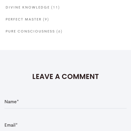
DIVINE KNOWLEDGE
(11)
PERFECT MASTER
(9)
PURE CONSCIOUSNESS
(6)
LEAVE A COMMENT
N
a
m
e
*
E
m
a
i
l
*