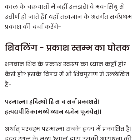
काल के चक्रवातों में नहीं उलझते। वे भव-सिंधु से
उत्तीर्ण हो जाते हैं।' यहाँ तत्त्वज्ञान के अंतर्गत सर्वप्रथम
प्रकाश की चर्चा करेंगे-
शिवलिंग - प्रकाश स्तम्भ का घोतक
भगवान शिव के प्रकाश स्वरूप का ध्यान कहाँ हो?
कैसे हो? इसके विषय में भी शिवपुराण में उल्लेखित
है-
परमात्मा ह्रदिस्थो हि स च सर्वं प्रकाशते।
ह्रत्पद्यपीठिकामध्ये ध्यान यज्ञेन पूजयेत्।।
अर्थात् परब्रह्म परमात्मा सबके ह्रदय में प्रकाशित है।
ह्रदय स्थल के मध्य 'ध्यान' द्वारा उसकी आराधना की