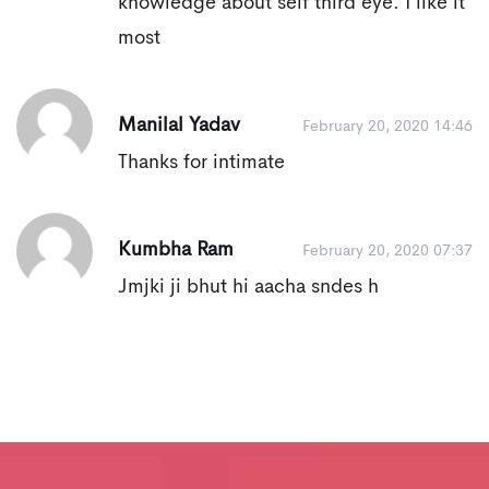
knowledge about self third eye. I like it
most
Manilal Yadav
February 20, 2020 14:46
Thanks for intimate
Kumbha Ram
February 20, 2020 07:37
Jmjki ji bhut hi aacha sndes h