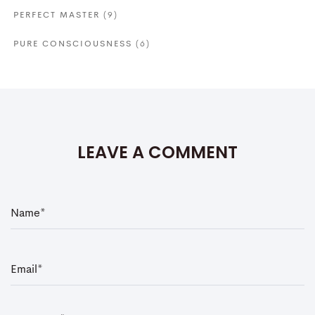
PERFECT MASTER
(9)
PURE CONSCIOUSNESS
(6)
LEAVE A COMMENT
N
a
m
e
*
E
m
a
i
l
*