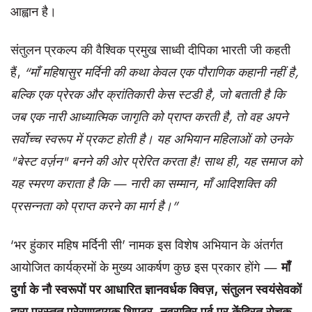
आह्वान है।
संतुलन प्रकल्प की वैश्विक प्रमुख साध्वी दीपिका भारती जी कहती
हैं,
“माँ
महिषासुर
मर्दिनी
की
कथा
केवल
एक
पौराणिक
कहानी
नहीं है
,
बल्कि
एक
प्रेरक
और
क्रांतिकारी
केस
स्टडी
है
,
जो
बताती
है
कि
जब
एक
नारी
आध्यात्मिक
जागृति
को
प्राप्त
करती
है
,
तो
वह
अपने
सर्वोच्च
स्वरूप
में
प्रकट
होती
है। यह
अभियान
महिलाओं
को
उनके
"
बेस्ट
वर्ज़न
" बनने
की
ओर
प्रेरित
करता
है
!
साथ
ही
,
यह
समाज
को
यह
स्मरण
कराता
है
कि
—
नारी
का
सम्मान
,
माँ
आदिशक्ति
की
प्रसन्नता
को
प्राप्त
करने
का
मार्ग
है।”
‘भर हुंकार महिष मर्दिनी सी’ नामक इस विशेष अभियान के अंतर्गत
आयोजित कार्यक्रमों के मुख्य आकर्षण कुछ इस प्रकार होंगे —
माँ
दुर्गा
के
नौ
स्वरूपों
पर
आधारित
ज्ञानवर्धक
क्विज़
,
संतुलन
स्वयंसेवकों