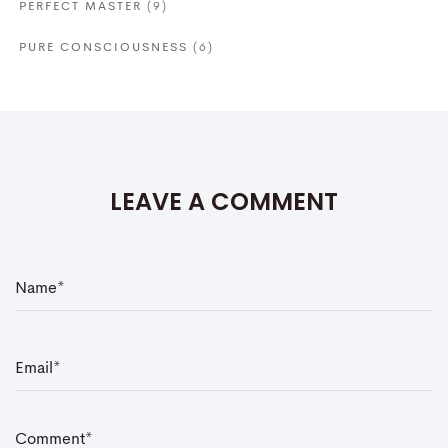
PERFECT MASTER
(9)
PURE CONSCIOUSNESS
(6)
LEAVE A COMMENT
N
a
m
e
*
E
m
a
i
l
*
C
o
m
m
e
n
t
*