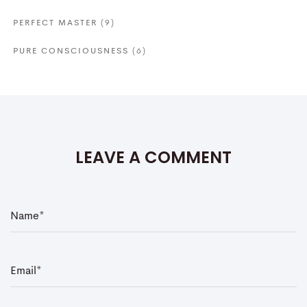
PERFECT MASTER
(9)
PURE CONSCIOUSNESS
(6)
LEAVE A COMMENT
N
a
m
e
*
E
m
a
i
l
*