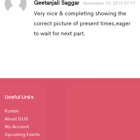
Geetanjali Saggar
November 19, 2019 07:17
Very nice & completing showing the
correct picture of present times,eager
to wait for next part.
Useful Links
Kumbh
About DJJS
My Account
Upcoming Events