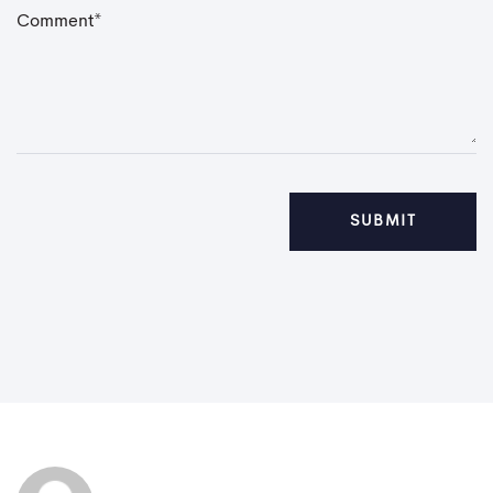
C
o
m
m
e
n
t
*