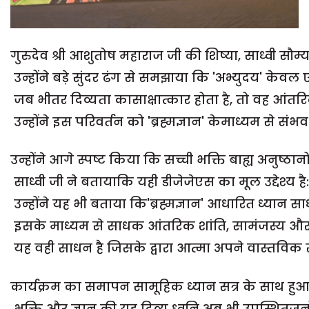
गुरुदेव श्री आशुतोष महाराज जी की शिष्या, साध्वी सौम
उन्होंने बड़े सुंदर ढंग से समझाया कि 'अभ्युदय' केव
जब भीतर दिव्यता कासाक्षात्कार होता है, तो वह आं
उन्होंने इस परिवर्तन को 'ब्रह्मज्ञान' केमाध्यम से संभव
उन्होंने आगे स्पष्ट किया कि सच्ची भक्ति बाह्य अनुष्ठा
साध्वी जी ने बतायाकि यही डीजेजेएस का मूल उद्देश्य ह
उन्होंने यह भी बताया कि'ब्रह्मज्ञान' आधारित ध्यान
इसके माध्यम से साधक आंतरिक शांति, सामंजस्य और
यह वही साधन है जिसके द्वारा आत्मा अपने वास्तविक स्र
कार्यक्रम का समापन सामूहिक ध्यान सत्र के साथ हुआ,
भक्ति और ज्ञान की यह दिव्य ध्वनि अब भी उपस्थितजनों 