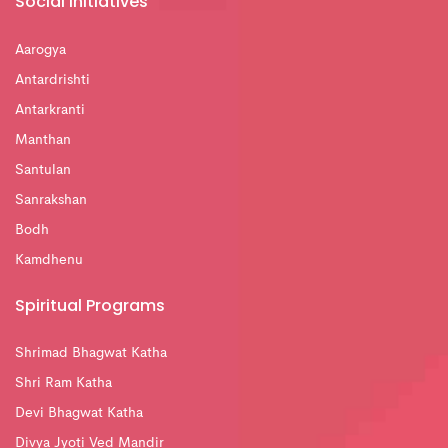
Social Initiatives
Aarogya
Antardrishti
Antarkranti
Manthan
Santulan
Sanrakshan
Bodh
Kamdhenu
Spiritual Programs
Shrimad Bhagwat Katha
Shri Ram Katha
Devi Bhagwat Katha
Divya Jyoti Ved Mandir