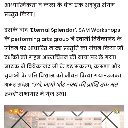
आध्यात्मिकता व कला के बीच एक अद्भुत संगम
प्रस्तुत किया |
इसके बाद
‘Eternal Splendor’
, SAM Workshops
के performing arts group ने
स्वामी
विवेकानंद
के
जीवन पर आधारित नाट्य प्रस्तुति का मंचन किया
जो
दर्शकों को गहन आत्मचिंतन की यात्रा पर ले गया।
नाटक में विवेकानंद जी के
दृढ़ संकल्प, करुणा और
युवाओं के प्रति विश्वास को जीवंत किया गया-उनका
अमर संदेश
“
उठो
,
जागो
और
लक्ष्य
की
प्राप्ति
तक
मत
रुको
”
सभागार में गूंज उठा।