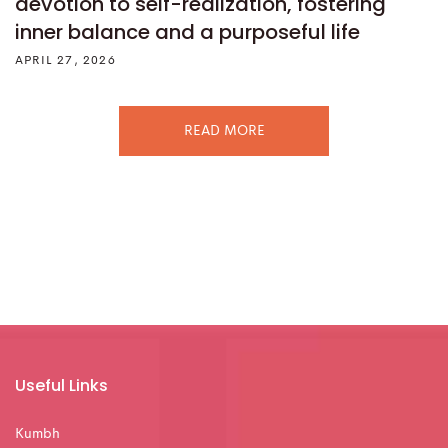
devotion to self-realization, fostering
inner balance and a purposeful life
APRIL 27, 2026
READ MORE
Useful Links
Kumbh