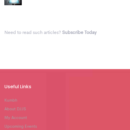
Need to read such articles?
Subscribe Today
Useful Links
Kumbh
About DJJS
My Account
Upcoming Events