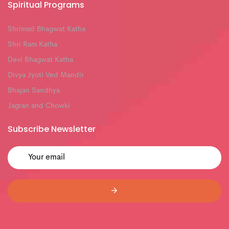
Spiritual Programs
Shrimad Bhagwat Katha
Shri Ram Katha
Devi Bhagwat Katha
Divya Jyoti Ved Mandir
Bhajan Sandhya
Jagran and Chowki
Subscribe Newsletter