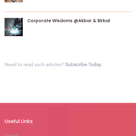
Corporate Wisdoms @Akbar & Birbal
Need to read such articles?
Subscribe Today
Useful Links
Kumbh