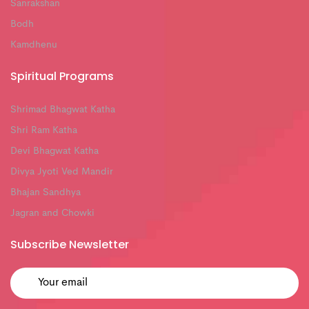
Sanrakshan
Bodh
Kamdhenu
Spiritual Programs
Shrimad Bhagwat Katha
Shri Ram Katha
Devi Bhagwat Katha
Divya Jyoti Ved Mandir
Bhajan Sandhya
Jagran and Chowki
Subscribe Newsletter