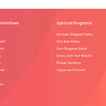
Initiatives
Spiritual Programs
Shrimad Bhagwat Katha
shti
Shri Ram Katha
nti
Devi Bhagwat Katha
n
Divya Jyoti Ved Mandir
n
Bhajan Sandhya
han
Jagran and Chowki
nu