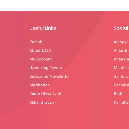
Useful Links
Social 
Kumbh
Aarogya
About DJJS
Antardri
My Account
Antarkra
Upcoming Events
Mantha
Subscribe Newsletter
Santula
Meditation
Sanraks
Radio Divya Jyoti
Bodh
Akhand Gyan
Kamdhe