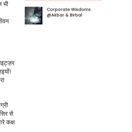
न भी
Corporate Wisdoms
@Akbar & Birbal
जीवन
ाइट्ज़र
ाइयों!
ारा
ग्री
सिर से
रे कक्ष