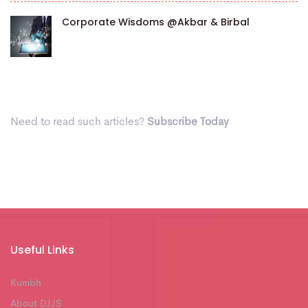
Corporate Wisdoms @Akbar & Birbal
Need to read such articles?
Subscribe Today
Useful Links
Kumbh
About DJJS