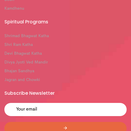
Kamdhenu
Spiritual Programs
Shrimad Bhagwat Katha
Shri Ram Katha
Devi Bhagwat Katha
Divya Jyoti Ved Mandir
Bhajan Sandhya
Jagran and Chowki
Subscribe Newsletter