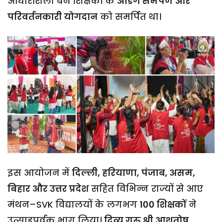
आधारशिला बने शिक्षकों के
अडिग समर्पण और
परिवर्तनकारी योगदान
को समर्पित था।
इस आयोजन में
दिल्ली, हरियाणा, पंजाब, असम,
बिहार और उत्तर प्रदेश
सहित विभिन्न राज्यों से आए
मंथन–SVK विद्यालयों के लगभग
100 शिक्षकों
ने
उत्साहपूर्वक भाग लिया।
दिव्य गुरु श्री आशुतोष