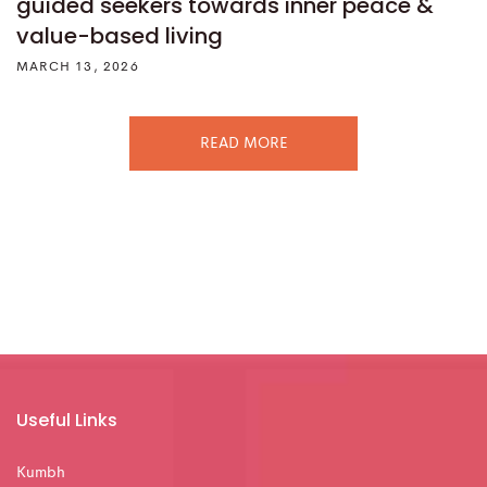
guided seekers towards inner peace &
value-based living
MARCH 13, 2026
READ MORE
Useful Links
Kumbh