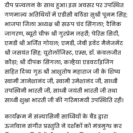
दीप प्रज्वलन के साथ हुआ। इस अवसर पर उपस्थित
गणमान्य अतिथियों में एडीसी बठिंडा सुश्री पूनम सिंह;
भाजपा जिला अध्यक्ष श्री सरूप चंद सिंगला; दैनिक
जागरण, ब्यूरो चीफ श्री गुरप्रेम लहरी; पेरिस सिटी,
एमडी श्री अर्जित गोयल; एमडी, जेबी इवेंट मैनेजमेंट
श्री जसवंत सिंह; यूरोलॉजिस्ट, एम्स, डॉ. कंवलजीत
कौड़ा; श्री दीपक सिंगला, कन्हैया एडवर्टाइजिंग
सहित दिव्य गुरु श्री आशुतोष महाराज जी के शिष्य
स्वामी ज्ञानेशानंद जी, स्वामी उमेशानंद जी, साध्वी
तपस्विनी भारती जी, साध्वी जयंती भारती जी तथा
साध्वी शुभ्रा भारती जी की गरिमामयी उपस्थिति रही।
कार्यक्रम में संन्यासिनी साध्वियों के बैंड द्वारा
ऊर्जावान संगीत प्रस्तुति ने दर्शकों को मंत्रमुग्ध कर