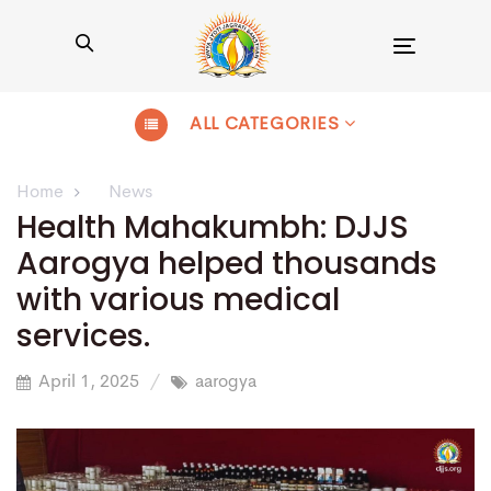
Toggle
navigation
ALL CATEGORIES
Home
News
Health Mahakumbh: DJJS
Aarogya helped thousands
with various medical
services.
April 1, 2025
aarogya